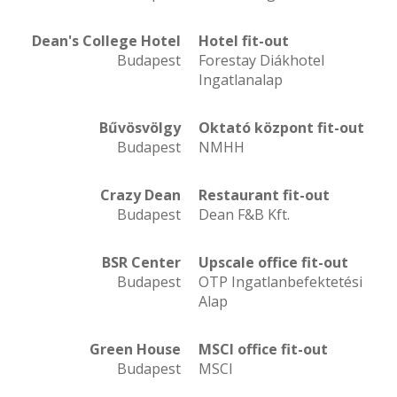
Dean's College Hotel
Hotel fit-out
Budapest
Forestay Diákhotel
Ingatlanalap
Bűvösvölgy
Oktató központ fit-out
Budapest
NMHH
Crazy Dean
Restaurant fit-out
Budapest
Dean F&B Kft.
BSR Center
Upscale office
fit-out
Budapest
OTP Ingatlanbefektetési
Alap
Green House
MSCI office
fit-out
Budapest
MSCI