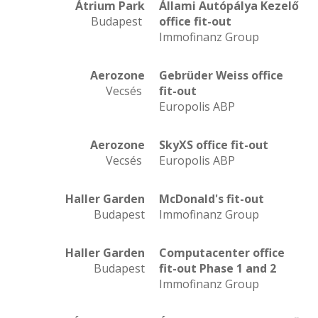
Átrium Park
Állami Autópálya Kezelő
Budapest
office fit-out
Immofinanz Group
Aerozone
Gebrüder Weiss office
Vecsés
fit-out
Europolis ABP
Aerozone
SkyXS office fit-out
Vecsés
Europolis ABP
Haller Garden
McDonald's fit-out
Budapest
Immofinanz Group
Haller Garden
Computacenter office
Budapest
fit-out Phase 1 and 2
Immofinanz Group